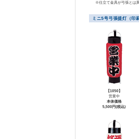
※仕立て金具が弓張とは
ミニ5号弓張提灯（印
【1050】
営業中
本体価格
5,500円(税込)