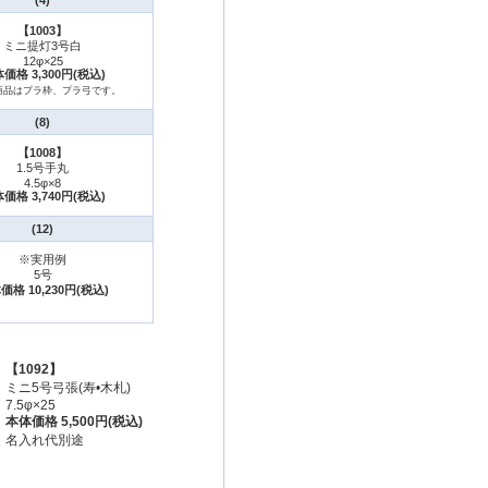
(4)
【1003】
ミニ提灯3号白
12φ×25
価格 3,300円(税込)
商品はプラ枠、プラ弓です。
(8)
【1008】
1.5号手丸
4.5φ×8
価格 3,740円(税込)
(12)
※実用例
5号
価格 10,230円(税込)
【1092】
ミニ5号弓張(寿•木札)
7.5φ×25
本体価格 5,500円(税込)
名入れ代別途