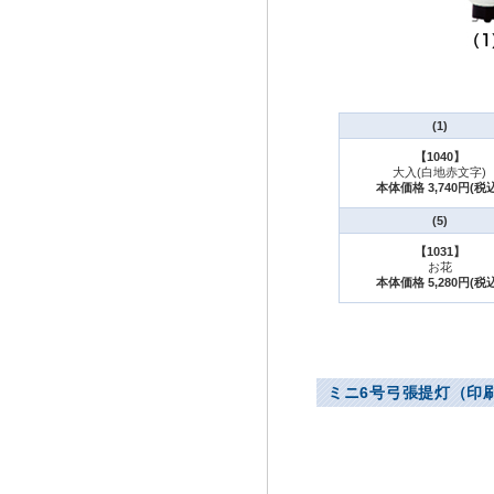
(1)
【1040】
大入(白地赤文字)
本体価格 3,740円(税
(5)
【1031】
お花
本体価格 5,280円(税
ミニ6号弓張提灯（印