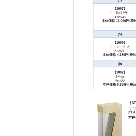
(1)
【1007】
ミニ提灯7号白
13φ×45
本体価格 13,090円(税込
(5)
【1009】
ミニミニ中太
2.5φ×11
本体価格 4,180円(税込
(9)
【1002】
2号白
6φ×22
本体価格 5,280円(税込
【87
ミニ
27.5
本体価