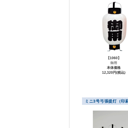
【1060】
御用
本体価格
12,320円(税込)
ミニ3号弓張提灯（印