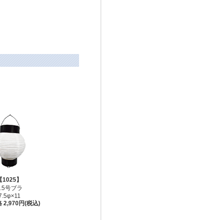
【1025】
2.5号ブラ
7.5φ×11
2,970円(税込)