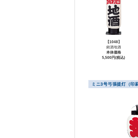
【1048】
銘酒地酒
本体価格
5,500円(税込)
ミニ3号弓張提灯（印