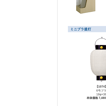
ミニブラ提灯
【1074
6号ブ
18φ×3
本体価格 7,48