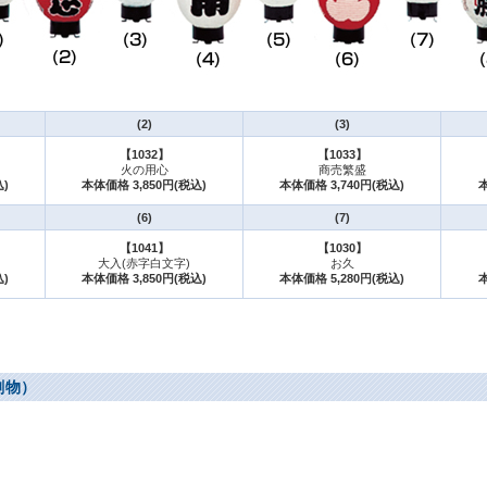
(2)
(3)
【1032】
【1033】
火の用心
商売繁盛
込)
本体価格 3,850円(税込)
本体価格 3,740円(税込)
本
(6)
(7)
【1041】
【1030】
大入(赤字白文字)
お久
込)
本体価格 3,850円(税込)
本体価格 5,280円(税込)
本
刷物）