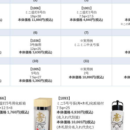
(2)
(3)
【1006】
【1001】
ミニ提灯6号白
ミニ提灯1号白
18φ×38
7.5φ×17.5
)
本体価格 11,880円(税込)
本体価格 4,840円(税込)
本体
※この
(6)
(7)
【1036】
※実用例
3号御用
ミニミニ中太弓張
12φ×25
)
本体価格 3,630円(税込)
本体
(10)
(11)
【1005】
※実用例
5号白
2号
7.5φ×27
本体価格 10,890円(税込)
本体
)
本体価格 5,390円(税込)
66】
【1093】
提灯5号用化粧箱
ミニ5号弓張(寿•木札)化粧箱付
×12.5×8
7.5φ×25
格 1,760円(税込)
本体価格 6,930円(税込)
(名入れ代別途)
本体価格 10,065円(税込)
(木札部分名入れ代含む)