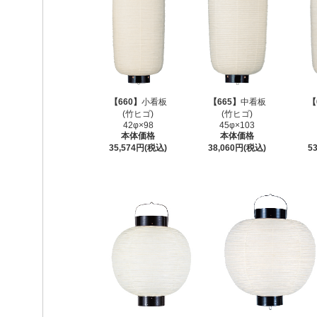
【660】
小看板
【665】
中看板
【
(竹ヒゴ)
(竹ヒゴ)
42φ×98
45φ×103
本体価格
本体価格
35,574円(税込)
38,060円(税込)
5