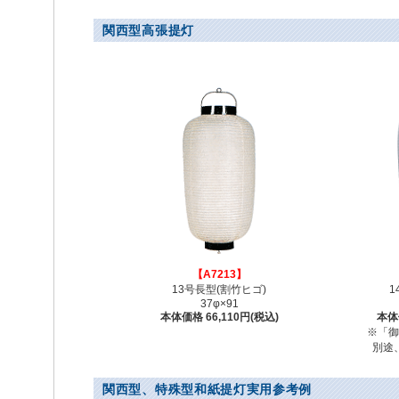
関西型高張提灯
【A7213】
13号長型(割竹ヒゴ)
1
37φ×91
本体価格 66,110円(税込)
本体価
※「御
別途
関西型、特殊型和紙提灯実用参考例