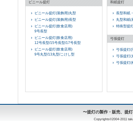
ビニール提灯
和紙提灯
ビニール提灯(装飾用)丸型
長型和紙
ビニール提灯(装飾用)長型
丸型和紙(
ビニール提灯(飲食店用)
特殊型提
9号長型
ビニール提灯(飲食店用)
弓張提灯
12号長型/15号長型/17号長型
ビニール提灯(飲食店用)
弓張提灯(
9号丸型/13丸型/こけし型
弓張提灯(
弓張提灯(
〜提灯の製作・販売、提灯
Copyrights©2004-2011 taka