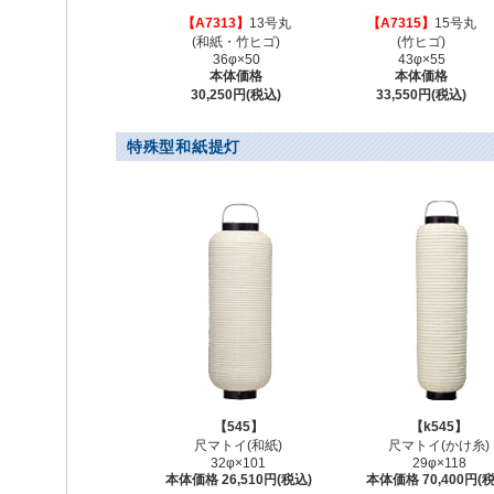
【A7313】
13号丸
【A7315】
15号丸
(和紙・竹ヒゴ)
(竹ヒゴ)
36φ×50
43φ×55
本体価格
本体価格
30,250円(税込)
33,550円(税込)
特殊型和紙提灯
【545】
【k545】
尺マトイ(和紙)
尺マトイ(かけ糸)
32φ×101
29φ×118
本体価格 26,510円(税込)
本体価格 70,400円(税